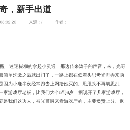
奇，新手出道
8:02:26
来源：/
作者：
醒，迷迷糊糊的拿起小灵通，那边传来涛子的声音，来，光哥
服简单洗漱之后就出门了，一路上都在低着头思考光哥弄来两
是因为小鹿半夜经常跑去上网给她买的。甩甩头不再胡思乱
一家游戏厅老板，比我们大个5到6岁，据说开了几家游戏厅，
鹿是我们这边人，被光哥叫来看游戏厅的，主要负责上分、退