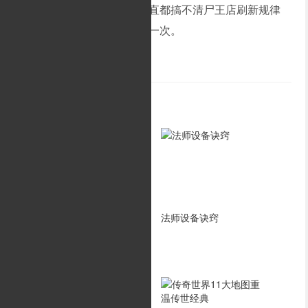
到那个僵尸钻出来的洞。一直都搞不清尸王店刷新规律
的我，决定三人一起再去试一次。
相关攻略
未知暗殿的未知数
法师设备诀窍