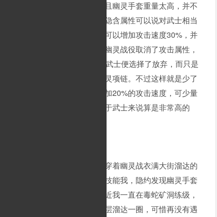
能全部带加攻击的装备，而且幽灵手套重量太高，并不
适合道士使用。幽灵套装的隐含属性可以说对武士相当
实用。如果带齐全套，幽灵可以增加攻击速度30%，并
少量增加准确和躲避。后来幽灵战役取消了攻击属性，
并且穿戴要求倒数27，很多武士便选择了放弃，而只是
带上一对幽灵手套和一个幽灵项链。不过这样就是少了
增加躲避属性，即便如此增加20%的攻击速度，可少量
增加准确性的隐藏属性，对于武士来说算是非常高的
了。
各位兄弟还记得当年武士穿着幽灵战衣满大街溜达的
场景吗？那小弟和壮子练完技能我，隐约发现幽灵手套
的隐藏属性。书接前文，最近我一直在毒蛇矿洞练级，
每隔一段时间都会去矿洞二层溜达一圈，可惜再没有遇