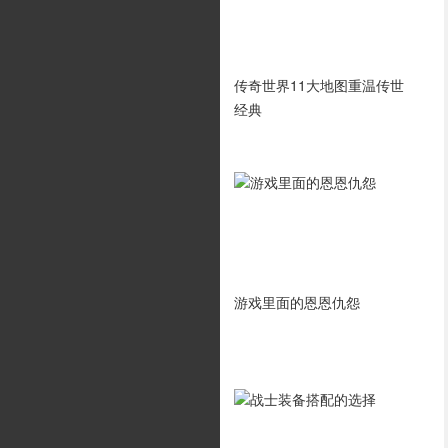
《沙巴克传奇》坐骑神兽获
传奇世界11大地图重温传世
取与加成分析
经典
传奇霸业BOSS产出详情新手
游戏里面的恩恩仇怨
必备攻略