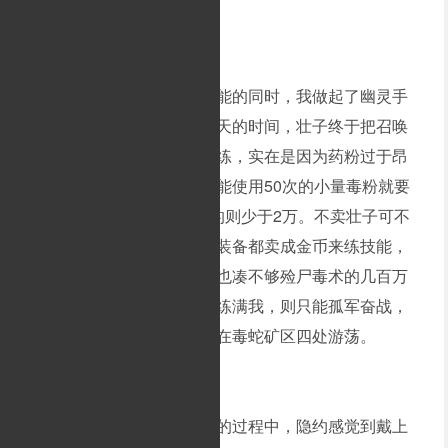
上回讲到小弟和壮子练技能的同时，我做起了幽灵手
套的任务书。接前文整整四天的时间，壮子终于把召唤
骷髅练满。施毒术不是不想练，实在是因为药粉过于昂
贵，根本没办法练。一包只能使用50次的小量毒粉就要
卖到1万金币左右，而中包的则少于2万。不卖壮子可不
想跟其他道士那样，把全身装备都卖成金币来练技能，
何况就算把所有东西都卖了也凑不够殓尸毒术的几百万
金币。而小弟也把诱惑之光练满我，则只能孤军奋战，
带着一队任务给的幽灵手套在毒蛇矿区四处游荡。
我这几天在毒蛇矿区练级的过程中，隐约感觉到戴上