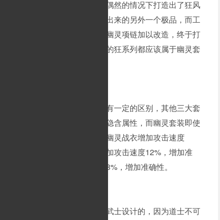
成功，可是最终却在一个很偶然的情况下打造出了狂风
戒指。这算是幽灵戒指衍生出来的另外一个极品，而工
匠们也因此受到启发，又把幽灵项链加以改造，终于打
造出了狂风项链。所以现在的狂系列都应该属于幽灵套
装的一部分。
幽灵套装和其他三大套装有一定的区别，其他三大套
装是必须带齐一套才能发挥隐含属性，而幽灵套装即使
是单个装备也有隐含属性。幽灵战衣增加攻击速度
10%。幽灵手套一对可以增加攻击速度12%，增加准
确。幽灵项链增加攻击速度8%，增加准确性。
幽灵套装可以说是专门为武士设计的，因为道士不可