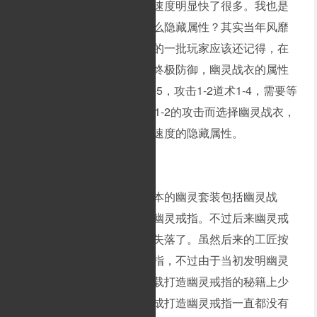
一对幽灵手套，自己的攻击速度明显快了很多。我也是
纳闷，难道幽灵手套还有什么隐藏属性？其实当年风靡
一时的幽灵套装，相信最老的一批玩家应该还记得，在
以前的传奇里，作为道士的终极防御，幽灵战衣的属性
高的惊人，防御4-8，魔域4-5，攻击1-2道术1-4，需要等
级30级。很多武士会为了那1-2的攻击而选择幽灵战衣，
而且幽灵战衣还有增加攻击速度的隐藏属性。
根据历史资料的记载，原本的幽灵套装包括幽灵战
衣、幽灵手套、幽灵项链和幽灵戒指。不过后来幽灵戒
指在一场对抗兽人的战役中失落了。虽然后来的工匠按
照前人的方法来打造幽灵戒指，不过由于当初发明幽灵
戒指的工匠为了保密，在记载打造幽灵戒指的秘籍上少
记载了一样关键的原料，造成打造幽灵戒指一直都没有