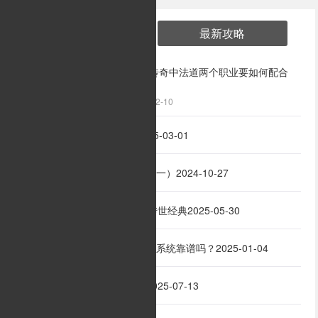
热门攻略
最新攻略
白狐传奇中法道两个职业要如何配合
1
2025-02-10
道士进出均衡的烦恼
2025-03-01
2
终于拿到一把好的武器（一）
2024-10-27
3
传奇世界11大地图重温传世经典
2025-05-30
4
交易系统有多重要，这种系统靠谱吗？
2025-01-04
5
热血传奇战士起步攻略
2025-07-13
6