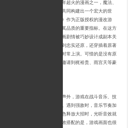
《七大罪》是讲谈社近些年超火的漫画之一，魔法、
骑士、魔人精神四大种族，共同构建出一个宏大的世
界。《七人传奇：英雄集结》作为正版授权的漫改游
戏，对原著的还原度是衡量其品质的重要指标。在这方
面，它几乎做到了完美。漫画剧情被巧妙设计成副本关
卡，人物技能也在游戏里得到忠实还原，还穿插着原著
经典场景对话，各种名场面时常上演。可惜的是没有原
版声优献声，希望正式版能邀请到梶裕贵、雨宫天等豪
华声优阵容。
除了没有原著动画声优献声外，游戏在战斗音乐、技
能音效等听觉方面做得很棒。遇到强敌时，音乐节奏加
快，直冲击玩家的耳朵。角色释放大招时，光听音效就
能想象出威力有多大。和音效搭配的是，游戏画面也很