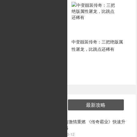
新手玩传奇怎么能够快速获
中变靓装传奇：三把绝版属
得资源？
性屠龙，比跳点还稀有
最新游戏
热门攻略
最新攻略
热血与激情重燃 《传奇霸业》快速升
级攻略
1
2024-10-12