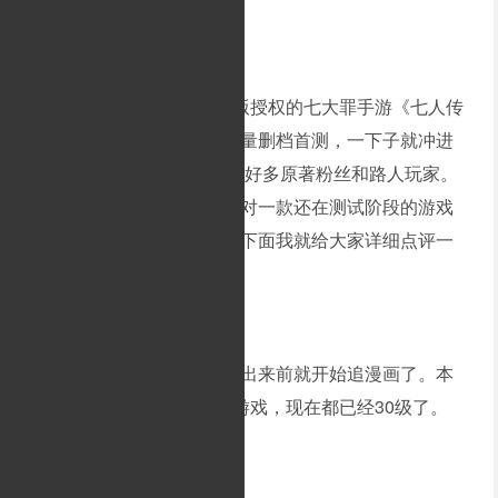
本月1日，首款讲谈社正版授权的七大罪手游《七人传
奇：英雄集结》开启安卓限量删档首测，一下子就冲进
了TapTap榜单前十，吸引了好多原著粉丝和路人玩家。
接近一半的五星满分评价，对一款还在测试阶段的游戏
来说，可是挺值得骄傲的。下面我就给大家详细点评一
下这款游戏。
我是原著老粉，正式动画出来前就开始追漫画了。本
月3日我正式下载体验这款游戏，现在都已经30级了。