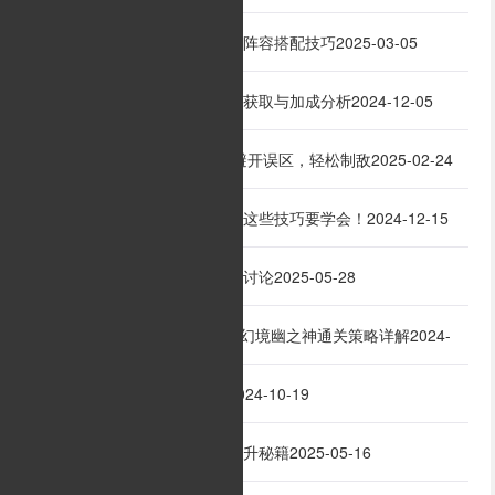
新江湖论剑手游私服最强阵容搭配技巧
2025-03-05
2
《沙巴克传奇》坐骑神兽获取与加成分析
2024-12-05
3
1.85传奇道士PK攻略：避开误区，轻松制敌
2025-02-24
4
战士玩家想要打好团战，这些技巧要学会！
2024-12-15
5
传奇发布网法师职业强弱讨论
2025-05-28
6
传世sf幻境幽之神怎么打幻境幽之神通关策略详解
2024-
7
12-28
走位之于团战有何作用
2024-10-19
8
七人传奇英雄集结战力提升秘籍
2025-05-16
9