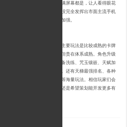
出色，人物技能特效炫酷，满屏幕都是，让人看得眼花
缭乱。不过在我看来，它还没完全发挥出市面主流手机
的性能，希望正式版能有所加强。
《七人传奇：英雄集结》主要玩法是比较成熟的卡牌
对战模式，虽然有点老套，但贵在体系成熟。角色升级
进阶、觉醒、技能升级，装备洗练、咒玉镶嵌、天赋加
点等角色养成要素都很齐全。还有天梯最强排名、各种
特殊试炼以及公会社交系统等海量玩法。相信玩家们会
和我一样沉迷其中，不过我还是希望策划能开发更多有
趣的新玩法。
相关攻略