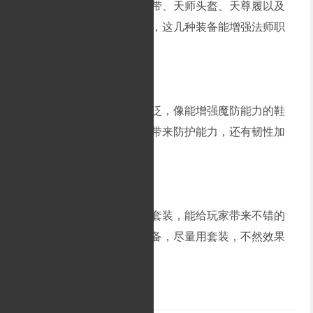
道士用的腰带里，天尊腰带、天师头盔、天尊履以及
光芒道袍的强化装备都不错，这几种装备能增强法师职
业的双防能力。
法师在游戏里选择比较广泛，像能增强魔防能力的鞋
子。最常用的腰带能给法师带来防护能力，还有韧性加
成。
上一代英雄装备用的天尊套装，能给玩家带来不错的
效果。道士要是想拥有这装备，尽量用套装，不然效果
肯定没法比。