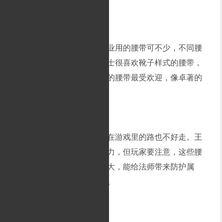
传奇游戏里，适合道士职业用的腰带可不少，不同腰
带的属性加成也不一样。道士很喜欢靴子样式的腰带，
而法师那边呢，防御力最强的腰带最受欢迎，像卓著的
配腰就是法师的心头好。
法师把将军装备凑齐后，在游戏里的路也不好走。王
者腰带能提升法师的双防能力，但玩家要注意，这些腰
带不是通用的。靴子功效强大，能给法师带来防护属
性，还能提高生命值和韧性。