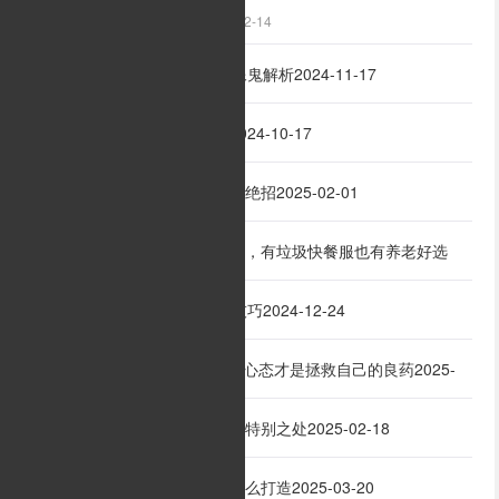
2024-12-14
《烈焰之痕》60副本石像鬼解析
2024-11-17
2
祖玛地图详细走法全解
2024-10-17
3
术法有专攻，快速升级有绝招
2025-02-01
4
传世手游超级变态版私服，有垃圾快餐服也有养老好选
5
择
2025-03-02
战士挑战boss的细节和技巧
2024-12-24
6
玩100%仿盛大私服 好的心态才是拯救自己的良药
2025-
7
02-17
战神传奇的发育路线有何特别之处
2025-02-18
8
新开传奇手游终极装备怎么打造
2025-03-20
9