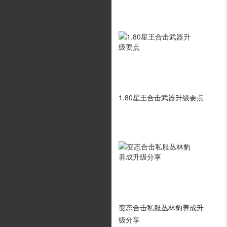
相关攻略
1.76传奇发布网道士可以随
1.80星王合击武器升级要点
时加血吗
辉煌岁月：≡狂魔强者光辉≡
变态合击私服丛林豹养成升
模仿首沙迎战全区
级分享