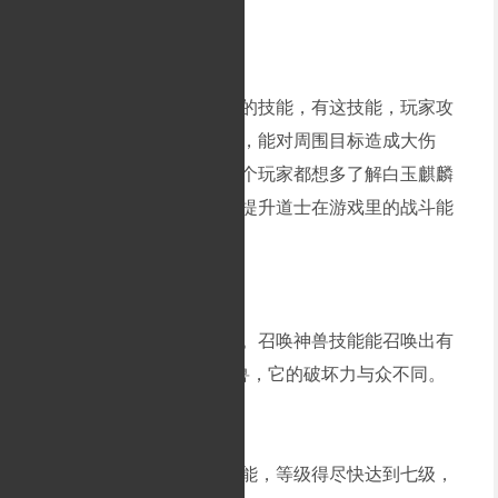
白玉道兽是传奇游戏新增的技能，有这技能，玩家攻
击能力超强，还有魔法能力，能对周围目标造成大伤
害，还能增加道术攻击。每个玩家都想多了解白玉麒麟
召唤技能，然后尽快获取，提升道士在游戏里的战斗能
力。
道士召唤的麒麟攻击超高。召唤神兽技能能召唤出有
100%物理伤害且不死的神兽，它的破坏力与众不同。
玩家要想使用召唤神兽技能，等级得尽快达到七级，