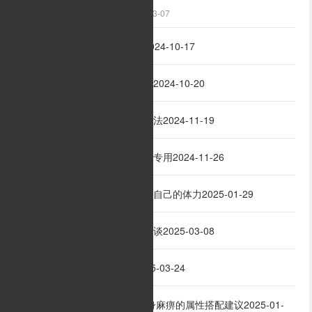
2025-03-07
祖玛地图详细走法全解
2024-10-17
2
组队击杀魔龙教主的技巧
2024-10-20
3
战士职业前期升级的小方法
2024-11-19
4
站着不动升级指南，懒人专用
2024-11-26
5
怎样在最短的时间里恢复自己的体力
2025-01-29
6
1.80英雄合击英雄组合浅谈
2025-03-08
7
传奇装备的隐藏属性
2025-03-24
8
PK过程中重生抗性与护身麻痹的属性搭配建议
2025-01-
9