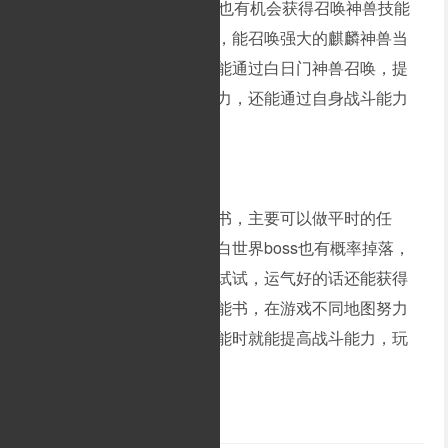
这样才有资格打高级boss，也有机会获得召唤神兽技能
书。道士的白玉麒麟技能书，能召唤强大的麒麟神兽当
随从。在游戏里做任务时，能通过白日门神兽召唤，提
升整体战斗、攻击、防御能力，还能通过自身战斗能力
的发挥进一步提升。
要获得道士白玉麒麟技能书，主要可以做平时的任
务，也能用元宝购买。挑战白世界boss也有概率掉落，
虽然概率不高，但玩家可以试试，运气好的话还能获得
不少装备。只要获得各种技能书，在游戏不同地图努力
一番，强化技能书，使用技能时就能提高战斗能力，玩
游戏更有实力。